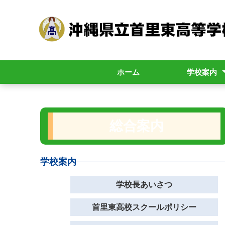
ホーム
学校案内
学校長あいさ
首里東高校ス
躍進
学校要覧
職員必携（内
学校評価
学校評議員の
各種証明書の
総合案内
学校案内
学校長あいさつ
首里東高校スクールポリシー