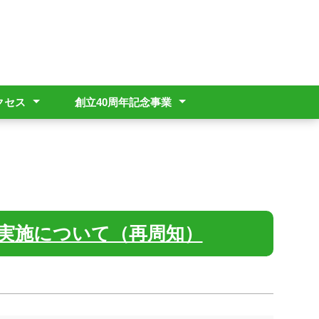
クセス
創立40周年記念事業
のアクセス
送迎について(お願い)
創立40周年記念事業(外部)
実施について（再周知）