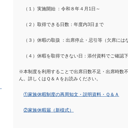
（１）実施開始 ：令和８年４月
1
日～
（２）取得できる日数：年度内
3
日まで
（３）休暇の取扱 ：出席停止・忌引等（欠席には
（４）休暇を取得できない日：添付資料でご確認
※
本制度を利用することで出席日数不足・出席時数
ん。詳しくはＱ＆Ａをお読みください。
①家族休暇制度の再周知文・説明資料・Ｑ＆Ａ
②家族休暇届（新様式）