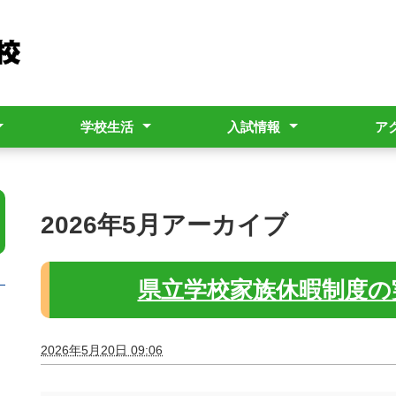
学校生活
入試情報
ア
つ
クールポリシー
規）
運営状況報告
発行について
行事予定表
学校だより
欠席等の連絡について
学校感染症にかかった場合
暴風警報等発令時の対応
部活動方針
いじめ防止基本方針
生徒指導細則
募集要項
特色選抜
本校へ
生徒の
2026年5月アーカイブ
県立学校家族休暇制度の
2026年5月20日 09:06