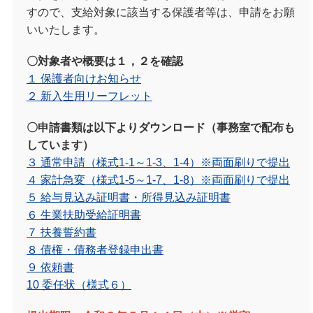
すので、支給対象に該当する保護者等は、申請をお願
いいたします。
〇対象者や概要は１，２を確認
１ 保護者向けお知らせ
２ 新入生用リーフレット
〇申請書類は以下よりダウンロード（事務室で配布も
しています）
３
通常申請（様式1-1～1-3、1-4）※両面刷りで提出
４
家計急変（様式1-5～1-7、1-8）※両面刷りで提出
５ 給与見込み証明書・所得見込み証明書
６ 生業扶助受給証明書
７ 扶養誓約書
８ 債権・債務者登録申出書
９ 依頼書
10 委任状（様式６）